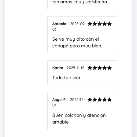
teníamos. muy satisfecha
Antonio
–
2025-09-
03
Valorado
con
5
de 5
Se ve muy alto con el
canapé pero muy bien.
Karim
–
2025-11-18
Valorado
Todo fue bien
con
5
de 5
Àngel P.
–
2025-12-
01
Valorado
con
5
de 5
Buen colchón y atención
amable