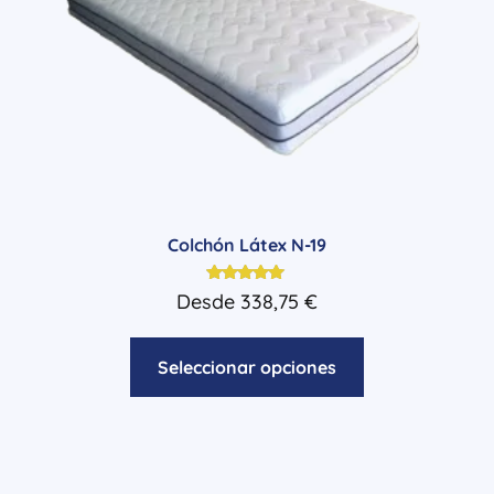
Colchón Látex N-19
Valorado
Desde
338,75
€
con
5.00
de 5
Seleccionar opciones