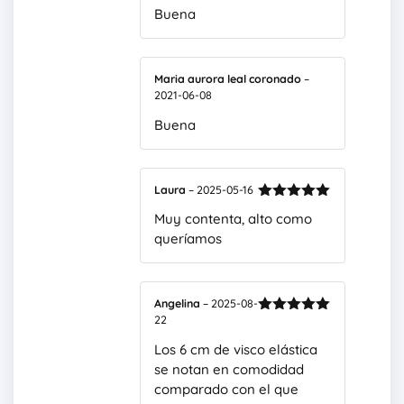
Buena
Maria aurora leal coronado
–
2021-06-08
Buena
Laura
–
2025-05-16
Valorado
Muy contenta, alto como
con
5
de 5
queríamos
Angelina
–
2025-08-
22
Valorado
con
5
de 5
Los 6 cm de visco elástica
se notan en comodidad
comparado con el que