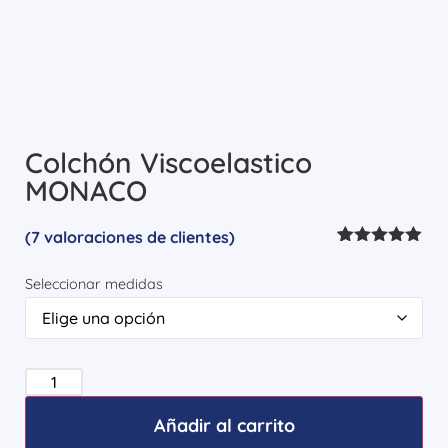
Colchón Viscoelastico
MONACO
(
7
valoraciones de clientes)
Valorado
5
con
5.00
de
Seleccionar medidas
5 en base
a
valoraciones
de clientes
Añadir al carrito