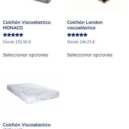
Colchón Viscoelastico
Colchón London
MONACO
viscoelástico
Valorado
Valorado
Desde
252,50
€
Desde
246,25
€
con
con
5.00
5.00
de 5
de 5
Seleccionar opciones
Seleccionar opciones
Colchón Viscoelastico