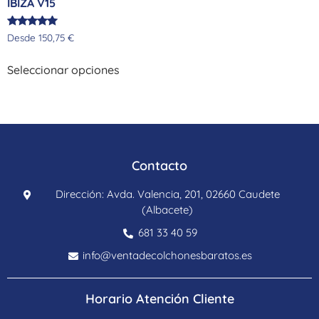
IBIZA V15
Valorado
Desde
150,75
€
con
4.88
de 5
Seleccionar opciones
Contacto
Dirección: Avda. Valencia, 201, 02660 Caudete
(Albacete)
681 33 40 59
info@ventadecolchonesbaratos.es
Horario Atención Cliente