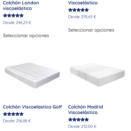
Viscoelástico
Colchón London
viscoelástico
Valorado
Desde
255,63
€
con
Valorado
Desde
246,25
€
5.00
con
de 5
5.00
Seleccionar opciones
de 5
Seleccionar opciones
Colchón Viscoelastico Golf
Colchón Madrid
Viscoelástico
Valorado
Desde
256,88
€
con
Valorado
Desde
210,00
€
5.00
con