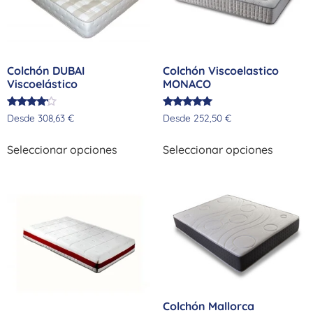
Colchón DUBAI
Colchón Viscoelastico
Viscoelástico
MONACO
Valorado
Valorado
Desde
308,63
€
Desde
252,50
€
con
con
4.00
5.00
de 5
de 5
Seleccionar opciones
Seleccionar opciones
Colchón Mallorca