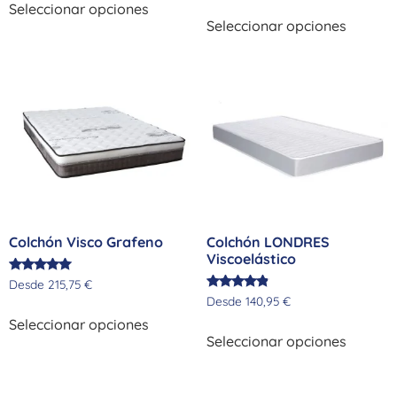
de 5
5.00
Seleccionar opciones
de 5
Seleccionar opciones
Colchón Visco Grafeno
Colchón LONDRES
Viscoelástico
Valorado
Desde
215,75
€
con
Valorado
Desde
140,95
€
5.00
con
de 5
4.67
Seleccionar opciones
de 5
Seleccionar opciones