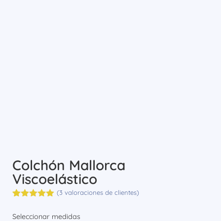
Colchón Mallorca
Viscoelástico
(
3
valoraciones de clientes)
Valorado
3
con
5.00
de
Seleccionar medidas
5 en base