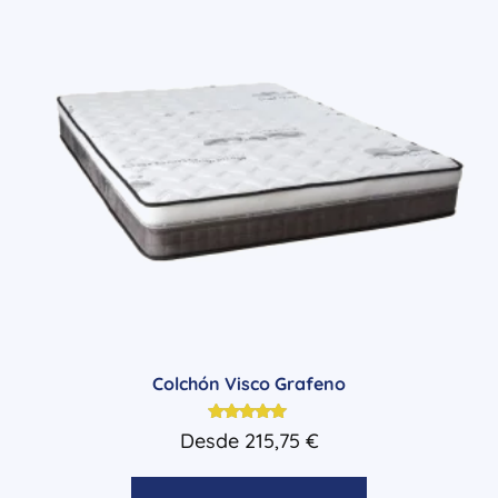
Colchón Visco Grafeno
Valorado
Desde
215,75
€
con
5.00
de 5