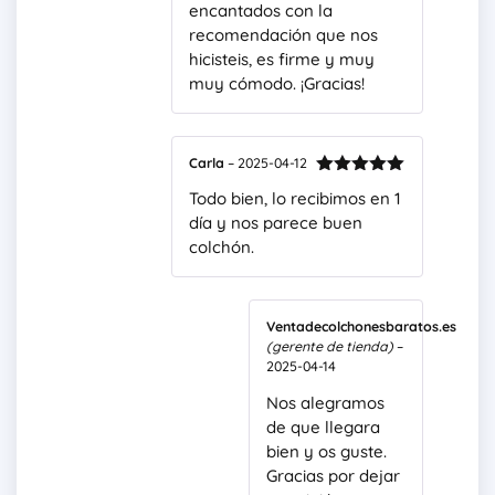
encantados con la
recomendación que nos
hicisteis, es firme y muy
muy cómodo. ¡Gracias!
Carla
–
2025-04-12
Valorado
Todo bien, lo recibimos en 1
con
5
de 5
día y nos parece buen
colchón.
Ventadecolchonesbaratos.es
(gerente de tienda)
–
2025-04-14
Nos alegramos
de que llegara
bien y os guste.
Gracias por dejar