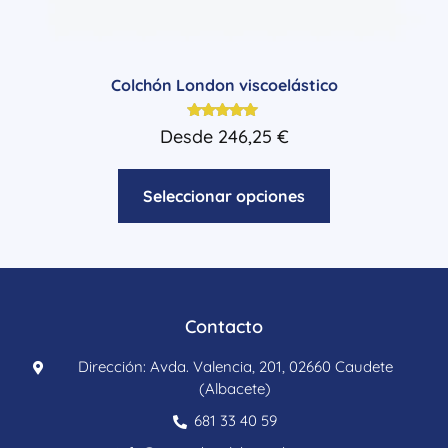
Colchón London viscoelástico
Valorado
Desde
246,25
€
con
5.00
de 5
Seleccionar opciones
Contacto
Dirección: Avda. Valencia, 201, 02660 Caudete
(Albacete)
681 33 40 59