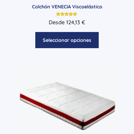
Colchón VENECIA Viscoelástico
Valorado
Desde
124,13
€
con
4.86
de 5
Seleccionar opciones