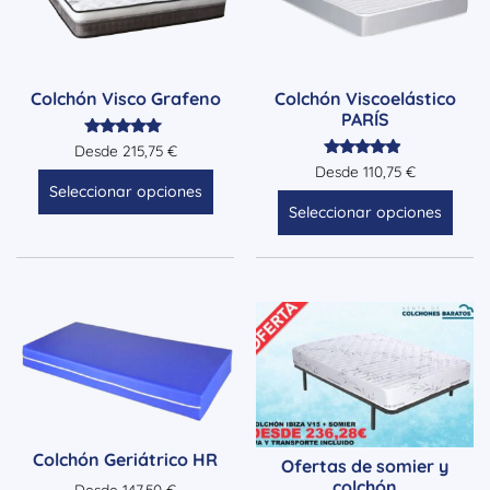
Colchón Visco Grafeno
Colchón Viscoelástico
PARÍS
Valorado
Desde
215,75
€
con
Valorado
Desde
110,75
€
5.00
con
Seleccionar opciones
de 5
4.71
Seleccionar opciones
de 5
Colchón Geriátrico HR
Ofertas de somier y
colchón
Desde
147,50
€