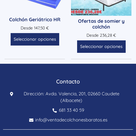
Colchón Geriátrico HR
Ofertas de somier y
colchón
Desde
147,50
€
Desde
236,28
€
Seleccionar opciones
Seleccionar opciones
Contacto
Dirección: Avda. Valencia, 201, 02660 Caudete
(Albacete)
681 33 40 59
info@ventadecolchonesbaratos.es