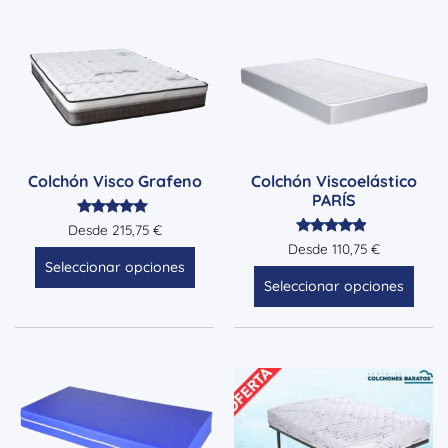
Colchón Visco Grafeno
Colchón Viscoelástico
PARÍS
Valorado
Desde
215,75
€
con
Valorado
Desde
110,75
€
5.00
con
Seleccionar opciones
de 5
4.71
Seleccionar opciones
de 5