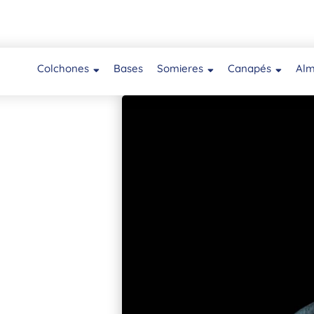
Colchones
Bases
Somieres
Canapés
Al
ia?