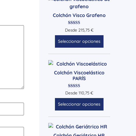
Colchón Visco Grafeno
Valorado
Desde
215,75
€
con
5.00
Seleccionar opciones
de 5
Colchón Viscoelástico
PARÍS
Valorado
Desde
110,75
€
con
4.71
Seleccionar opciones
de 5
Colchón Geriátrico HR