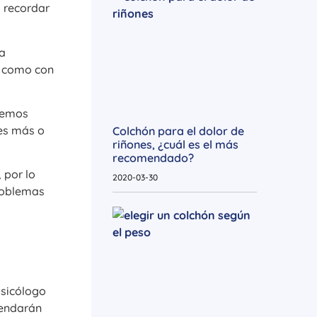
 recordar
la
sí como con
ntemos
des más o
Colchón para el dolor de
riñones, ¿cuál es el más
recomendado?
 por lo
2020-03-30
problemas
psicólogo
mendarán