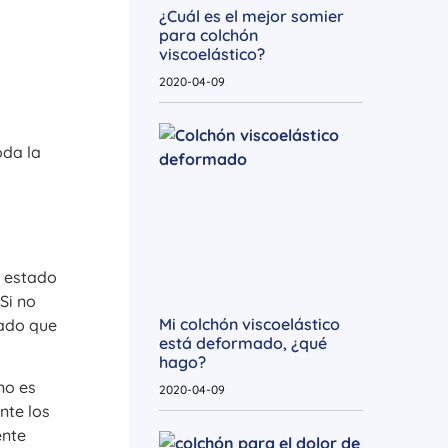
¿Cuál es el mejor somier
para colchón
viscoelástico?
2020-04-09
oda la
l estado
Si no
Mi colchón viscoelástico
cado que
está deformado, ¿qué
hago?
no es
2020-04-09
nte los
ente