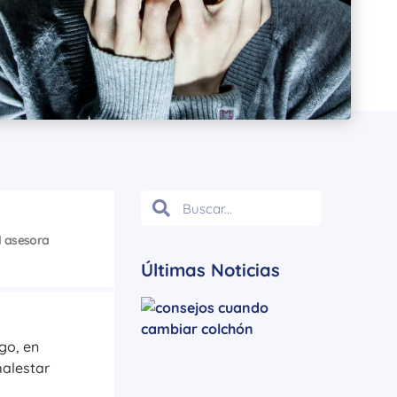
l asesora
Últimas Noticias
go, en
malestar