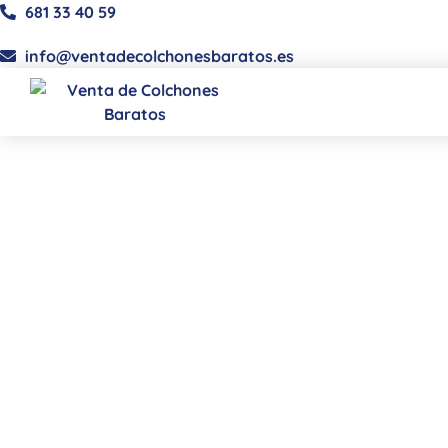
681 33 40 59
info@ventadecolchonesbaratos.es
¿Qué es la somnifob