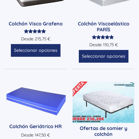
Colchón Visco Grafeno
Colchón Viscoelástico
PARÍS
Valorado
Desde
215,75
€
con
Valorado
Desde
110,75
€
5.00
con
Seleccionar opciones
de 5
4.71
Seleccionar opciones
de 5
Colchón Geriátrico HR
Ofertas de somier y
colchón
Desde
147,50
€