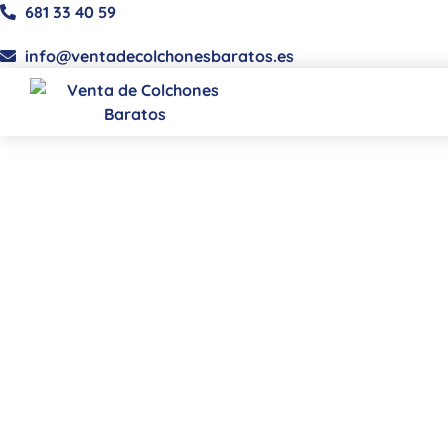
681 33 40 59
info@ventadecolchonesbaratos.es
Cuándo cambiar el 
de látex