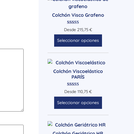
Colchón Visco Grafeno
Valorado
Desde
215,75
€
con
5.00
Seleccionar opciones
de 5
Colchón Viscoelástico
PARÍS
Valorado
Desde
110,75
€
con
4.71
Seleccionar opciones
de 5
Colchón Geriátrico HR