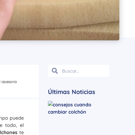
l asesora
Últimas Noticias
iempo puede
e todo, el
lchones
te