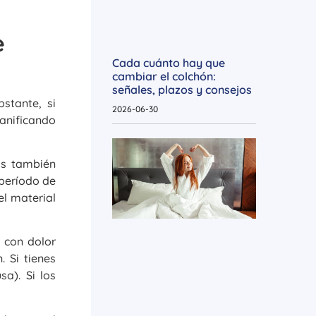
e
Cada cuánto hay que
cambiar el colchón:
señales, plazos y consejos
stante, si
2026-06-30
anificando
as también
 período de
el material
 con dolor
 Si tienes
a). Si los