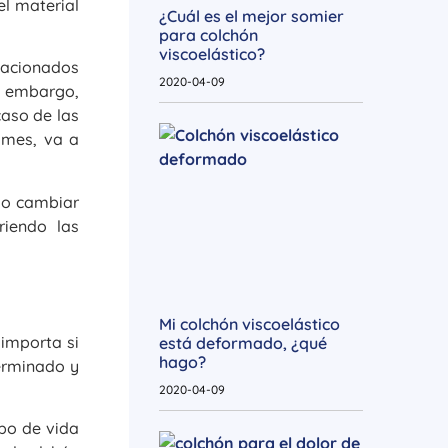
el material
¿Cuál es el mejor somier
para colchón
viscoelástico?
lacionados
2020-04-09
n embargo,
caso de las
l mes, va a
do cambiar
riendo las
Mi colchón viscoelástico
 importa si
está deformado, ¿qué
hago?
terminado y
2020-04-09
po de vida