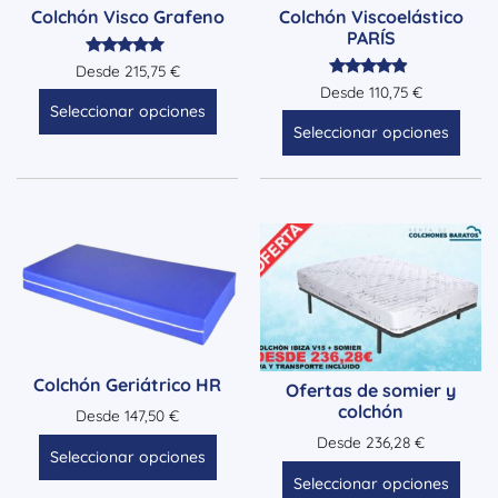
Colchón Visco Grafeno
Colchón Viscoelástico
PARÍS
Valorado
Desde
215,75
€
con
Valorado
Desde
110,75
€
5.00
con
Seleccionar opciones
de 5
4.71
Seleccionar opciones
de 5
Colchón Geriátrico HR
Ofertas de somier y
colchón
Desde
147,50
€
Desde
236,28
€
Seleccionar opciones
Seleccionar opciones