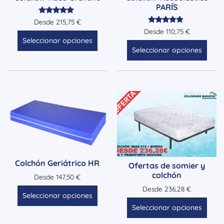
PARÍS
Valorado
Desde
215,75
€
con
Valorado
Desde
110,75
€
5.00
con
Seleccionar opciones
de 5
4.71
Seleccionar opciones
de 5
Colchón Geriátrico HR
Ofertas de somier y
colchón
Desde
147,50
€
Desde
236,28
€
Seleccionar opciones
Seleccionar opciones