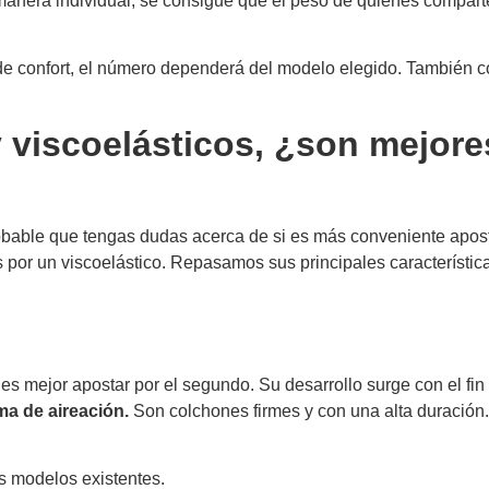
 manera individual, se consigue que el peso de quienes compar
e confort, el número dependerá del modelo elegido. También c
 viscoelásticos, ¿son mejore
obable que tengas dudas acerca de si es más conveniente apost
s por un viscoelástico. Repasamos sus principales característic
 es mejor apostar por el segundo. Su desarrollo surge con el fin
a de aireación.
Son colchones firmes y con una alta duración
s modelos existentes.