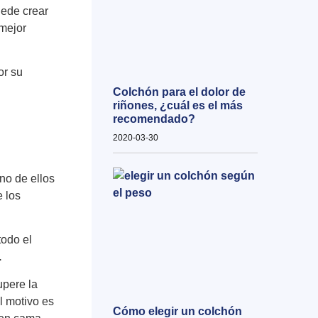
uede crear
 mejor
or su
Colchón para el dolor de
riñones, ¿cuál es el más
recomendado?
2020-03-30
o de ellos
e los
todo el
.
upere la
El motivo es
Cómo elegir un colchón