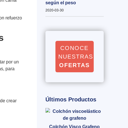
ten cama
según el peso
2020-03-30
on refuerzo
s
CONOCE
NUESTRAS
ar por un
OFERTAS
as, para
Últimos Productos
 de crear
.
Colchón Visco Grafeno