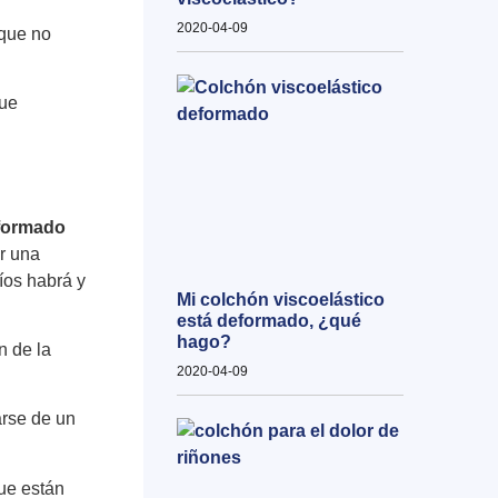
2020-04-09
 que no
que
 formado
ar una
íos habrá y
Mi colchón viscoelástico
está deformado, ¿qué
hago?
n de la
2020-04-09
arse de un
que están