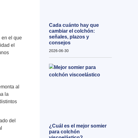
Cada cuánto hay que
cambiar el colchón:
señales, plazos y
 en el que
consejos
idad el
2026-06-30
unos
emonta al
a la
distintos
lado del
¿Cuál es el mejor somier
al
para colchón
viscoelástico?