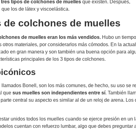
s
tres tipos de colchones de muelles
que existen. Después,
que los de látex y viscoelástica.
s de colchones de muelles
olchones de muelles eran los más vendidos.
Hubo un tiempo
otros materiales, por considerarlos más cómodos. En la actual
zado en gran manera y son también una buena opción para alg
erísticas principales de los 3 tipos de colchones.
bicónicos
 llamados Bonell, son los más comunes, de hecho, su uso se r
al que
sus muelles son independientes entre sí
. También llam
parte central su aspecto es similar al de un reloj de arena. Los 
.
 estar unidos todos los muelles cuando se ejerce presión en un 
modelos cuentan con refuerzo lumbar, algo que debes preguntar 