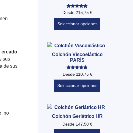
Valorado
Desde
215,75
€
con
enen
5.00
de 5
Seleccionar opciones
l creado
Colchón Viscoelástico
s sus
PARÍS
ta de sus
Valorado
Desde
110,75
€
con
4.71
de 5
Seleccionar opciones
ue no
Colchón Geriátrico HR
Desde
147,50
€