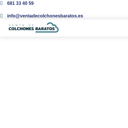
681 33 40 59
info@ventadecolchonesbaratos.es
Tipos de colchones 
muelles