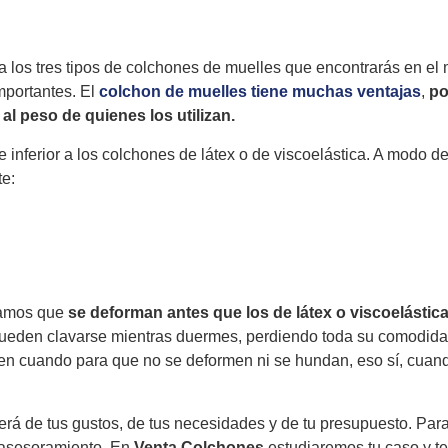
 a los tres tipos de colchones de muelles que encontrarás en el
mportantes. El
colchon de muelles tiene muchas ventajas
,
po
l peso de quienes los utilizan.
 inferior a los colchones de látex o de viscoelástica. A modo 
te:
ríamos que
se deforman antes que los de látex o viscoelástic
 pueden clavarse mientras duermes, perdiendo toda su comodida
 en cuando para que no se deformen ni se hundan, eso sí, cuan
á de tus gustos, de tus necesidades y de tu presupuesto. Para
s asesoramiento. En
Venta Colchones
estudiaremos tu caso y t